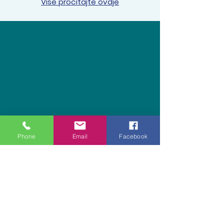
Više pročitajte ovdje
Phone
Email
Facebook
Kontakt - Šumske boje
Nova Vas 32
sumskeboje@gmail.com
095 851 00 33