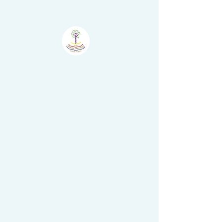
Atelier
Šumske
Boje - Il Bosco
Colorato
Nova Vas - Villanova,
Brtonigla - Verteneglio