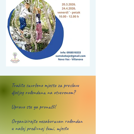
Tražite savršeno mjesto za proslavu
dječjeg rođendana na otvorenom?
Upravo ste ga pronašli!
Organizirajte nezaboravan rođendan
u našoj predivnoj šumi, mjestu