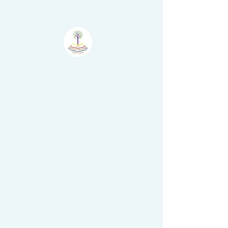
Atelier
Šumske
Boje - Il Bosco
Colorato
Nova Vas - Villanova,
Brtonigla - Verteneglio