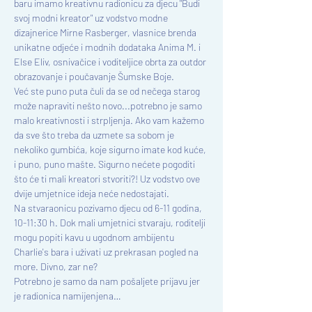
baru imamo kreativnu radionicu za djecu "Budi 
svoj modni kreator" uz vodstvo modne 
dizajnerice Mirne Rasberger, vlasnice brenda 
unikatne odjeće i modnih dodataka Anima M. i 
Else Eliv, osnivačice i voditeljice obrta za outdor 
obrazovanje i poučavanje Šumske Boje.
Već ste puno puta čuli da se od nečega starog 
može napraviti nešto novo...potrebno je samo 
malo kreativnosti i strpljenja. Ako vam kažemo 
da sve što treba da uzmete sa sobom je 
nekoliko gumbića, koje sigurno imate kod kuće, 
i puno, puno mašte. Sigurno nećete pogoditi 
što će ti mali kreatori stvoriti?! Uz vodstvo ove 
dvije umjetnice ideja neće nedostajati.
Na stvaraonicu pozivamo djecu od 6-11 godina, 
10-11:30 h. Dok mali umjetnici stvaraju, roditelji 
mogu popiti kavu u ugodnom ambijentu 
Charlie's bara i uživati uz prekrasan pogled na 
more. Divno, zar ne?
Potrebno je samo da nam pošaljete prijavu jer 
je radionica namijenjena…