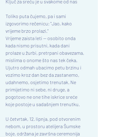
Ključ za sreću je u svakome od nas
Toliko puta čujemo, pa i sami 
izgovorimo rečenicu: "Jao, kako 
vrijeme brzo prolazi."
Vrijeme zaista leti — osobito onda 
kada nismo prisutni, kada dani 
prolaze u žurbi, pretrpani obavezama, 
mislima o onome što nas tek čeka. 
Ujutro odmah ubacimo petu brzinu i 
vozimo kroz dan bez da zastanemo, 
udahnemo, osjetimo trenutak. Ne 
primijetimo ni sebe, ni druge, a 
pogotovo ne one tihe iskrice sreće 
koje postoje u sadašnjem trenutku.
U četvrtak, 12. lipnja, pod otvorenim 
nebom, u prostoru atelijera Šumske 
boje, održana je završna ceremonija 