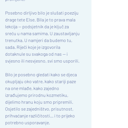
Posebno dirljivo bilo je slušati poeziju 
drage tete Else. Bila je to prava mala 
lekcija — podsjetnik da je ključ za 
sreću u nama samima. U zaustavljanju 
trenutka. U namjeri da budemo tu, 
sada. Riječi koje je izgovorila 
dotaknule su svakoga od nas — i 
svjesno ili nesvjesno, svi smo usporili.
Bilo je posebno gledati kako se djeca 
okupljaju oko vatre, kako stariji paze 
na one mlađe, kako zajedno 
izrađujemo prirodnu kozmetiku, 
dijelimo hranu koju smo pripremili. 
Osjetilo se zajedništvo, prisutnost, 
prihvaćanje različitosti... i to prijeko 
potrebno usporavanje.