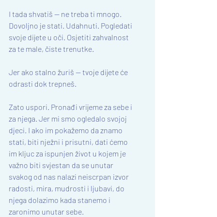
I tada shvatiš — ne treba ti mnogo. 
Dovoljno je stati. Udahnuti. Pogledati 
svoje dijete u oči. Osjetiti zahvalnost 
za te male, čiste trenutke.
Jer ako stalno žuriš — tvoje dijete će 
odrasti dok trepneš.
Zato uspori. Pronađi vrijeme za sebe i 
za njega. Jer mi smo ogledalo svojoj 
djeci. I ako im pokažemo da znamo 
stati, biti nježni i prisutni, dati ćemo 
im kljuc za ispunjen život u kojem je 
važno biti svjestan da se unutar 
svakog od nas nalazi neiscrpan izvor 
radosti, mira, mudrosti i ljubavi, do 
njega dolazimo kada stanemo i 
zaronimo unutar sebe. 