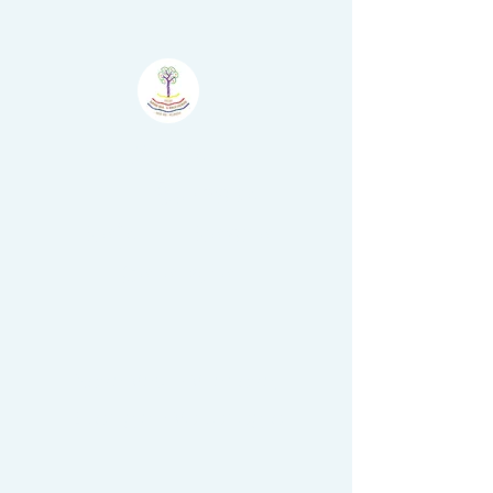
Atelier
Šumske
Boje - Il Bosco
Colorato
Nova Vas - Villanova,
Brtonigla - Verteneglio