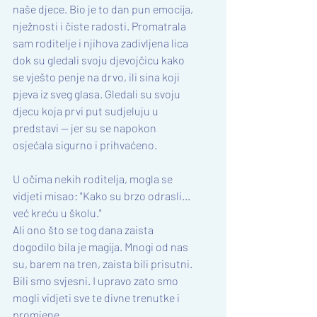
naše djece. Bio je to dan pun emocija, 
nježnosti i čiste radosti. Promatrala 
sam roditelje i njihova zadivljena lica 
dok su gledali svoju djevojčicu kako 
se vješto penje na drvo, ili sina koji 
pjeva iz sveg glasa. Gledali su svoju 
djecu koja prvi put sudjeluju u 
predstavi — jer su se napokon 
osjećala sigurno i prihvaćeno.
U očima nekih roditelja, mogla se 
vidjeti misao: "Kako su brzo odrasli... 
već kreću u školu."
Ali ono što se tog dana zaista 
dogodilo bila je magija. Mnogi od nas 
su, barem na tren, zaista bili prisutni. 
Bili smo svjesni. I upravo zato smo 
mogli vidjeti sve te divne trenutke i 
promjene.