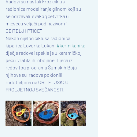
Radovi su nastali kroz ciklus 
radionica modeliranje glinom koji su 
se održavali  svakog četvrtka u 
mjesecu veljači pod nazivom ˝ 
OBITELJ I PTICE˝
Nakon cijelog ciklusa radionica 
kiparica Lovorka Lukani 
#kermikanika
dječje radove ispekla je u keramičkoj 
peci i vratila ih  obojane. Djeca iz 
redovitog programa Šumskih Boja 
njihove su  radove poklonili 
rodotieljima na OBITELJSKOJ 
PROLJETNOJ SVEČANOSTI.