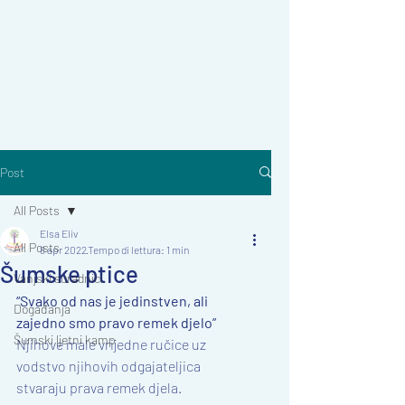
Post
All Posts
Elsa Eliv
All Posts
8 apr 2022
Tempo di lettura: 1 min
Šumske ptice
Vanjski suradnici
“Svako od nas je jedinstven, ali 
Događanja
zajedno smo pravo remek djelo”
Šumski ljetni kamp
Njihove male vrijedne ručice uz 
vodstvo njihovih odgajateljica 
stvaraju prava remek djela.