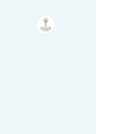
Atelier
Šumske
Boje - Il Bosco
Colorato
Nova Vas - Villanova,
Brtonigla - Verteneglio