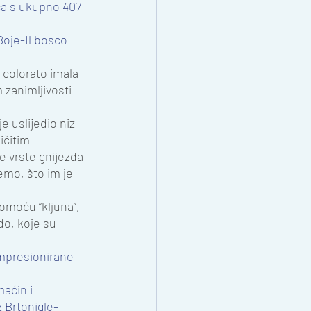
ića s ukupno 407 
oje-Il bosco 
 colorato imala 
 zanimljivosti 
 uslijedio niz 
ičitim 
te vrste gnijezda 
emo, što im je 
pomoću “kljuna”, 
do, koje su 
 impresionirane 
aćin i 
z Brtonigle-