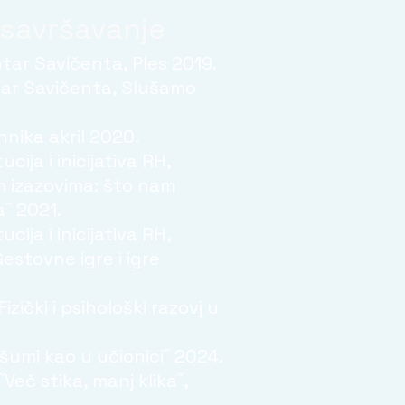
usavršavanje
tar Savičenta, Ples 2019.
tar Savičenta, Slušamo
ehnika akril 2020.
cija i inicijativa RH,
m izazovima: što nam
˝ 2021.
cija i inicijativa RH,
estovne igre i igre
izički i psihološki razovj u
šumi kao u učionici˝ 2024.
Več stika, manj klika˝,