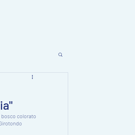
ia"
l bosco colorato 
Girotondo 