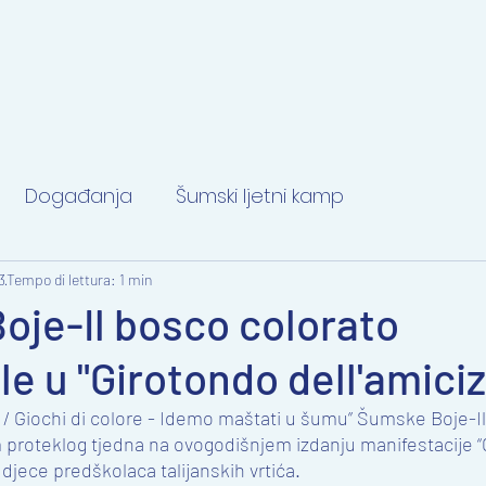
Događanja
Šumski ljetni kamp
3
Tempo di lettura: 1 min
je-Il bosco colorato
le u "Girotondo dell'amiciz
ja / Giochi di colore - Idemo maštati u šumu” Šumske Boje-I
 proteklog tjedna na ovogodišnjem izdanju manifestacije “
u djece predškolaca talijanskih vrtića.