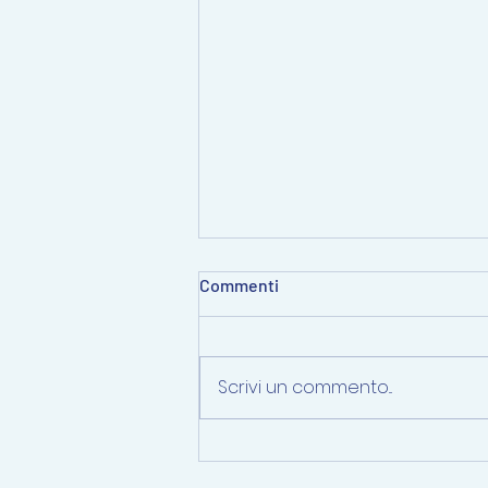
Commenti
Scrivi un commento...
6. Izdanje ljetnog šumskog
kampa