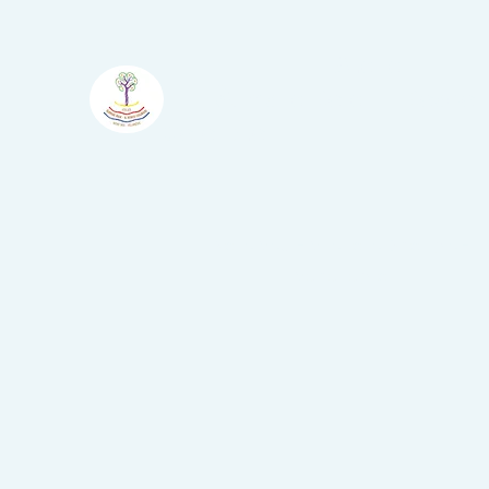
Atelier
Šumske Boje - Il Bosco
Colorato
Nova Vas - Villanova, Brtonigla -
Verteneglio