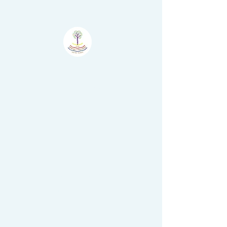
Atelier
Šumske
Boje - Il Bosco
Colorato
Nova Vas - Villanova,
Brtonigla - Verteneglio