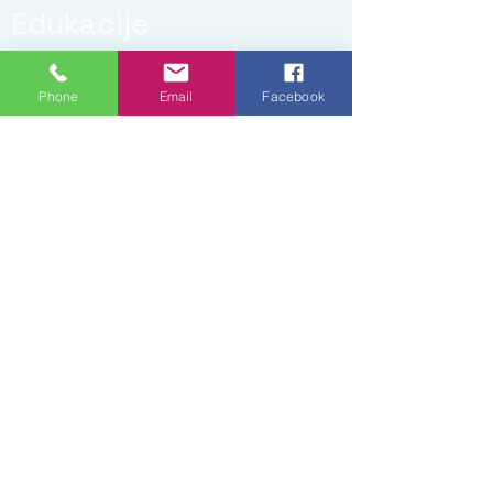
Edukacije
Phone
Email
Facebook
Small Title
Heading 2
Profesionalno usavršavanje
- Mediteranski plesni centar
Savičenta, Ples 2019.
- Meditersnki plesni centar
Savičenta, Slušamo
pokretom 2020.
- Tečaj slikanja pejzaž, tehnika akril
2020.
- Savez waldorfskih institucija i
inicijativa RH,
˝Odgoj djece prema novim izazovima:
što nam poručuju zahtjevna djeca˝