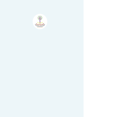
Atelier
Šumske
Boje - Il Bosco
Colorato
Nova Vas - Villanova,
Brtonigla - Verteneglio