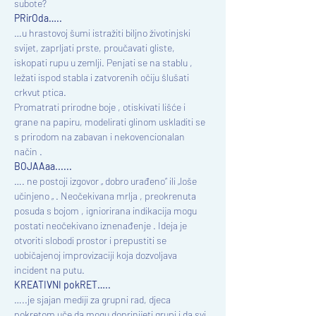
subote?
PRirOda…..
…u hrastovoj šumi istražiti biljno životinjski 
svijet, zaprljati prste, proučavati gliste, 
iskopati rupu u zemlji. Penjati se na stablu , 
ležati ispod stabla i zatvorenih očiju šlušati 
crkvut ptica.

Promatrati prirodne boje , otiskivati lišće i 
grane na papiru, modelirati glinom uskladiti se 
s prirodom na zabavan i nekovencionalan 
BOJAAaa......
…. ne postoji izgovor „ dobro urađeno“ ili „loše 
učinjeno „ . Neočekivana mrlja , preokrenuta 
posuda s bojom , igniorirana indikacija mogu 
postati neočekivano iznenađenje . Ideja je 
otvoriti slobodi prostor i prepustiti se 
uobičajenoj improvizaciji koja dozvoljava 
KREATIVNI pokRET…..
…..je sjajan mediji za grupni rad, djeca 
pokretom uče da mogu doprinijeti grupi i da svi 