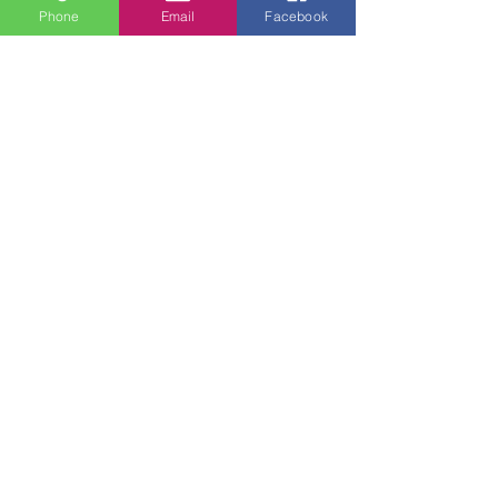
Phone
Email
Facebook
Edukacije
Small Title
Heading 2
Profesionalno usavršavanje
- Mediteranski plesni centar
Savičenta, Ples 2019.
- Meditersnki plesni centar
Savičenta, Slušamo
pokretom 2020.
- Tečaj slikanja pejzaž, tehnika akril
2020.
- Savez waldorfskih institucija i