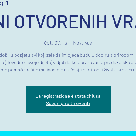
g 1
NI OTVORENIH VR
čet, 07. lis
  |  
Nova Vas
ošli u posjetu svi koji žele da im djeca budu u dodiru s prirodom.
o (dovedite i svoje dijete) vidjeti kako obrazovanje predškolske dj
om pomaže našim mališanima u učenju o prirodi i životu kroz igru
La registrazione è stata chiusa
Scopri gli altri eventi