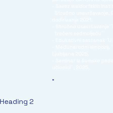
- Savez waldorfskih institu
Stručno usavršavanje, G
dodirivanja 2021.
- Stručno usavršavanje ˝F
trećem sedmoljeću˝
- Edukativni sastanak ˝U 
- Međunarodni simpozij, ˝
Ljubljana 2025.
- Seminar iz šumske peda
učionici˝ , 2025.
"
Heading 2