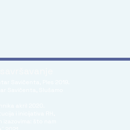
usavršavanje
tar Savičenta, Ples 2019.
tar Savičenta, Slušamo
ehnika akril 2020.
cija i inicijativa RH,
m izazovima: što nam
˝ 2021.