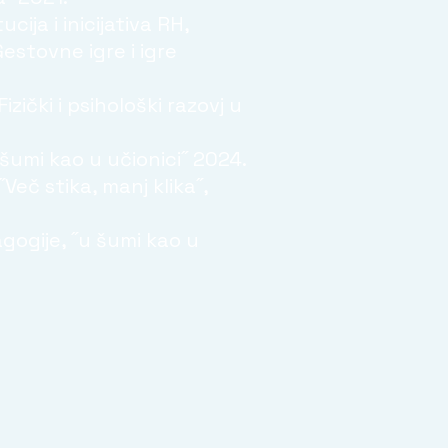
cija i inicijativa RH,
estovne igre i igre
izički i psihološki razovj u
šumi kao u učionici˝ 2024.
Več stika, manj klika˝,
gogije, ˝u šumi kao u