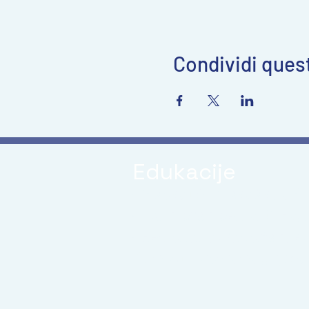
Condividi ques
Edukacije
- Visoka učiteljska škola P
- Edukacijski centar Oaza, 
- Regionalna Waldorfska e
6. modul programa ,,Djeca