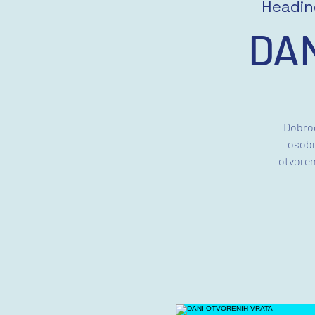
Headin
DA
Dobrod
osobn
otvoren