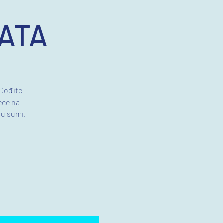
ATA
 Dođite
ece na
 u šumi.