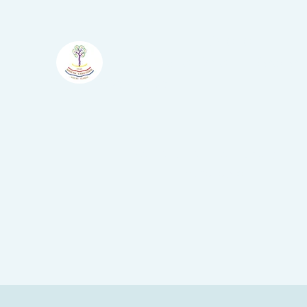
Atelier
Šumske Boje - Il Bosco
Colorato
Nova Vas - Villanova, Brtonigla -
Verteneglio