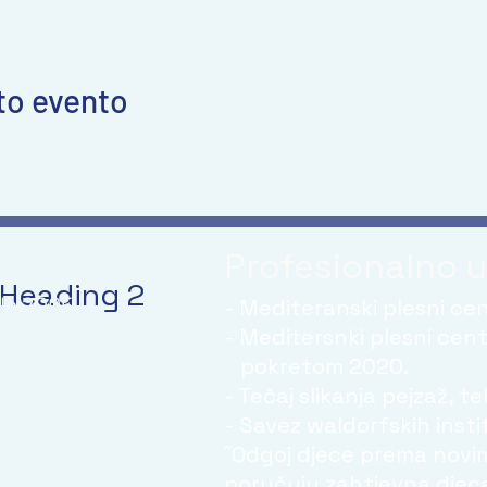
to evento
Profesionalno 
Heading 2
ula 2005
- Mediteranski plesni cen
- Meditersnki plesni cen
učiteljski smjer 2023.
pokretom 2020.
dukacija,
- Tečaj slikanja pejzaž, t
 s teškoćama" 2026.
- Savez waldorfskih institu
˝Odgoj djece prema novi
poručuju zahtjevna djeca